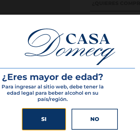
¿QUIERES COMP
ductos Destac
¿Eres mayor de edad?
Para ingresar al sitio web, debe tener la
edad legal para beber alcohol en su
país/región.
SI
NO