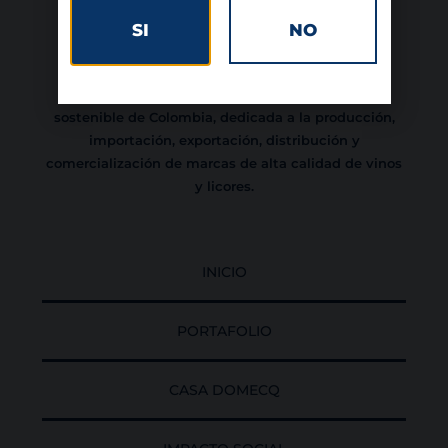
SI
NO
Somos una empresa familiar, con 70 años de
trayectoria, comprometida con el desarrollo
sostenible de Colombia, dedicada a la producción,
importación, exportación, distribución y
comercialización de marcas de alta calidad de vinos
y licores.
INICIO
PORTAFOLIO
CASA DOMECQ