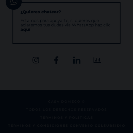
¿Quieres chatear?
Estamos para apoyarte, si quieres que
aclaremos tus dudas via WhatsApp haz clic
aquí
CASA DOMECQ ©
TODOS LOS DERECHOS
RESERVADOS
TÉRMINOS Y POLÍTICAS
TÉRMINOS Y CONDICIONES CONVENIO COLSUBSIDIO