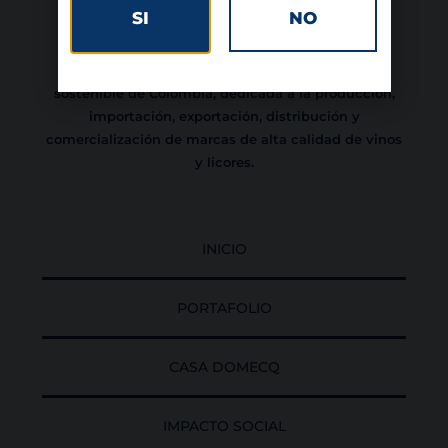
SI
NO
Somos una empresa familiar, con 70 años de
trayectoria, comprometida con el desarrollo
sostenible de Colombia, dedicada a la producción,
importación, exportación, distribución y
comercialización de marcas de alta calidad de vinos
y licores.
INICIO
PORTAFOLIO
CASA DOMECQ
IMPACTO SOCIAL