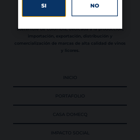
SI
NO
Somos una empresa familiar, con 70 años de
trayectoria, comprometida con el desarrollo
sostenible de Colombia, dedicada a la producción,
importación, exportación, distribución y
comercialización de marcas de alta calidad de vinos
y licores.
INICIO
PORTAFOLIO
CASA DOMECQ
IMPACTO SOCIAL